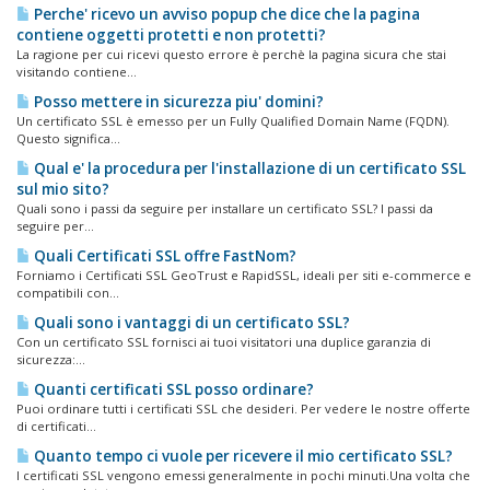
Perche' ricevo un avviso popup che dice che la pagina
contiene oggetti protetti e non protetti?
La ragione per cui ricevi questo errore è perchè la pagina sicura che stai
visitando contiene...
Posso mettere in sicurezza piu' domini?
Un certificato SSL è emesso per un Fully Qualified Domain Name (FQDN).
Questo significa...
Qual e' la procedura per l'installazione di un certificato SSL
sul mio sito?
Quali sono i passi da seguire per installare un certificato SSL? I passi da
seguire per...
Quali Certificati SSL offre FastNom?
Forniamo i Certificati SSL GeoTrust e RapidSSL, ideali per siti e-commerce e
compatibili con...
Quali sono i vantaggi di un certificato SSL?
Con un certificato SSL fornisci ai tuoi visitatori una duplice garanzia di
sicurezza:...
Quanti certificati SSL posso ordinare?
Puoi ordinare tutti i certificati SSL che desideri. Per vedere le nostre offerte
di certificati...
Quanto tempo ci vuole per ricevere il mio certificato SSL?
I certificati SSL vengono emessi generalmente in pochi minuti.Una volta che