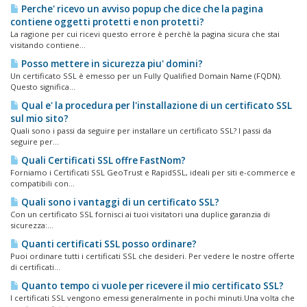
Perche' ricevo un avviso popup che dice che la pagina
contiene oggetti protetti e non protetti?
La ragione per cui ricevi questo errore è perchè la pagina sicura che stai
visitando contiene...
Posso mettere in sicurezza piu' domini?
Un certificato SSL è emesso per un Fully Qualified Domain Name (FQDN).
Questo significa...
Qual e' la procedura per l'installazione di un certificato SSL
sul mio sito?
Quali sono i passi da seguire per installare un certificato SSL? I passi da
seguire per...
Quali Certificati SSL offre FastNom?
Forniamo i Certificati SSL GeoTrust e RapidSSL, ideali per siti e-commerce e
compatibili con...
Quali sono i vantaggi di un certificato SSL?
Con un certificato SSL fornisci ai tuoi visitatori una duplice garanzia di
sicurezza:...
Quanti certificati SSL posso ordinare?
Puoi ordinare tutti i certificati SSL che desideri. Per vedere le nostre offerte
di certificati...
Quanto tempo ci vuole per ricevere il mio certificato SSL?
I certificati SSL vengono emessi generalmente in pochi minuti.Una volta che