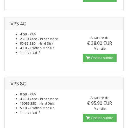
VPS 4G
4 GB
- RAM
A partire da
2 CPU Core
- Processore
€ 38.00 EUR
80 GB SSD
- Hard Disk
4 TB
- Traffico Mensile
Mensile
1
- Indirizzi IP
Ordina subito
VPS 8G
8 GB
- RAM
A partire da
4 CPU Core
- Processore
€ 95.90 EUR
160GB SSD
- Hard Disk
5 TB
- Traffico Mensile
Mensile
1
- Indirizzi IP
Ordina subito