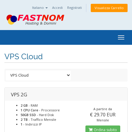
Italiano
Accedi
Registrati
Visualizza Carrello
Togg
navig
VPS Cloud
VPS 2G
2 GB
- RAM
A partire da
1 CPU Core
- Processore
€ 29.70 EUR
50GB SSD
- Hard Disk
2 TB
- Traffico Mensile
Mensile
1
- Indirizzi IP
Ordina subito