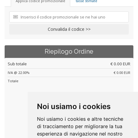
Applica codice promozionale
tasse stimate
Convalida il codice >>
Riepilogo Ordine
Sub totale
€ 0.00 EUR
IVA @ 22.00%
€ 0.00 EUR
Totale
€ 0.00 EUR
Totale ordine al netto delle spese di gestione incassi
Noi usiamo i cookies
Noi usiamo i cookies e altre tecniche
Checkout
di tracciamento per migliorare la tua
esperienza di navigazione nel nostro
Continua gli acquisti