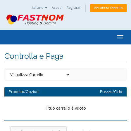
Italiano
Accedi
Registrati
Visualizza Carrello
Togg
navig
Controlla e Paga
Prodotto/Opzioni
Prezzo/Ciclo
Il tuo carrello è vuoto