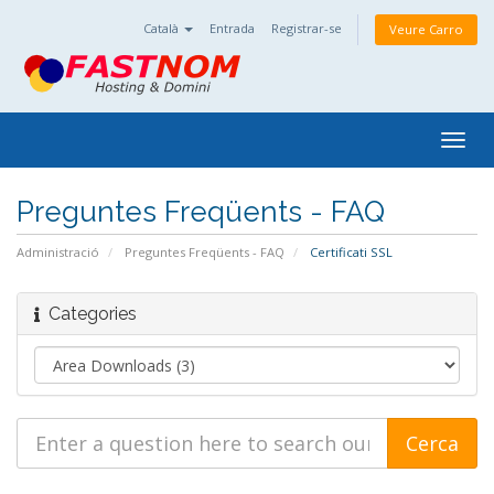
Català
Entrada
Registrar-se
Veure Carro
Togg
navig
Preguntes Freqüents - FAQ
Administració
Preguntes Freqüents - FAQ
Certificati SSL
Categories