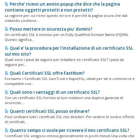
Perche' ricevo un avviso popup che dice che la pagina
contiene oggetti protetti e non protetti?
La ragione per cui ricevi questo errore è perchè la pagina sicura che stai
visitando contiene...
Posso mettere in sicurezza piu' domini?
Un certificato SSL è emesso per un Fully Qualified Domain Name (FQDN).
Questo significa...
Qual e' la procedura per l'installazione di un certificato SSL
sul mio sito?
Quali sono i passi da seguire per installare un certificato SSL? I passi da
seguire per...
Quali Certificati SSL offre FastNom?
Forniamo i Certificati SSL GeoTrust e RapidSSL, ideali per siti e-commerce e
compatibili con...
Quali sono i vantaggi di un certificato SSL?
Con un certificato SSL fornisci ai tuoi visitatori una duplice garanzia di
sicurezza:...
Quanti certificati SSL posso ordinare?
Puoi ordinare tutti i certificati SSL che desideri. Per vedere le nostre offerte
di certificati...
Quanto tempo ci vuole per ricevere il mio certificato SSL?
I certificati SSL vengono emessi generalmente in pochi minuti.Una volta che