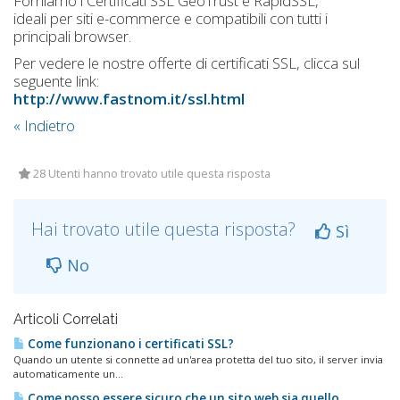
Forniamo i Certificati SSL GeoTrust e RapidSSL,
ideali per siti e-commerce e compatibili con tutti i
principali browser.
Per vedere le nostre offerte di certificati SSL, clicca sul
seguente link:
http://www.fastnom.it/ssl.html
« Indietro
28 Utenti hanno trovato utile questa risposta
Hai trovato utile questa risposta?
Sì
No
Articoli Correlati
Come funzionano i certificati SSL?
Quando un utente si connette ad un'area protetta del tuo sito, il server invia
automaticamente un...
Come posso essere sicuro che un sito web sia quello