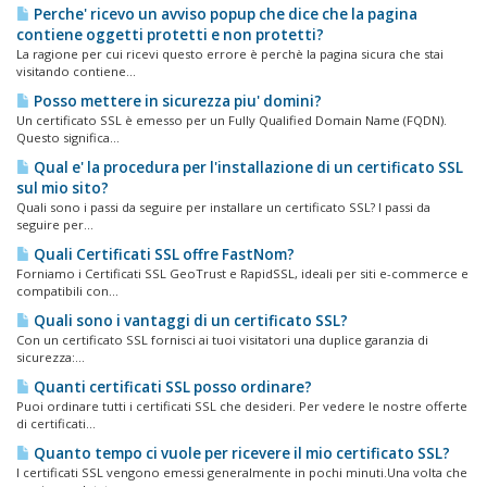
Perche' ricevo un avviso popup che dice che la pagina
contiene oggetti protetti e non protetti?
La ragione per cui ricevi questo errore è perchè la pagina sicura che stai
visitando contiene...
Posso mettere in sicurezza piu' domini?
Un certificato SSL è emesso per un Fully Qualified Domain Name (FQDN).
Questo significa...
Qual e' la procedura per l'installazione di un certificato SSL
sul mio sito?
Quali sono i passi da seguire per installare un certificato SSL? I passi da
seguire per...
Quali Certificati SSL offre FastNom?
Forniamo i Certificati SSL GeoTrust e RapidSSL, ideali per siti e-commerce e
compatibili con...
Quali sono i vantaggi di un certificato SSL?
Con un certificato SSL fornisci ai tuoi visitatori una duplice garanzia di
sicurezza:...
Quanti certificati SSL posso ordinare?
Puoi ordinare tutti i certificati SSL che desideri. Per vedere le nostre offerte
di certificati...
Quanto tempo ci vuole per ricevere il mio certificato SSL?
I certificati SSL vengono emessi generalmente in pochi minuti.Una volta che