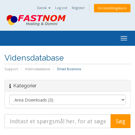
Dansk
Log ind
Register
Vis bestillingskurv
Togg
navig
Vidensdatabase
Support
Vidensdatabase
Email Business
Kategorier