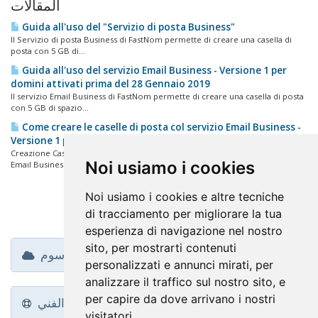
المقالات
Guida all'uso del "Servizio di posta Business"
Il Servizio di posta Business di FastNom permette di creare una casella di
posta con 5 GB di...
Guida all'uso del servizio Email Business - Versione 1 per
domini attivati prima del 28 Gennaio 2019
Il servizio Email Business di FastNom permette di creare una casella di posta
con 5 GB di spazio...
Come creare le caselle di posta col servizio Email Business -
Versione 1 per domini attivati prima del 28 Gennaio 2019
Creazione Caselle di Posta Per creare le tue caselle di posta col servizio
Noi usiamo i cookies
Email Business,...
Noi usiamo i cookies e altre tecniche
di tracciamento per migliorare la tua
esperienza di navigazione nel nostro
sito, per mostrarti contenuti
وسوم
personalizzati e annunci mirati, per
analizzare il traffico sul nostro sito, e
per capire da dove arrivano i nostri
الدعم الفني
visitatori.