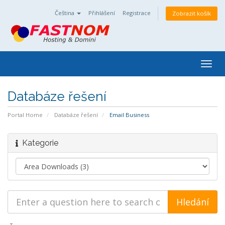
Čeština
Přihlášení
Registrace
Zobrazit košík
Togg
navig
Databáze řešení
Portal Home
Databáze řešení
Email Business
Kategorie