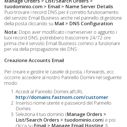
Manage Orders > List/Search Orders >
tuodominio.com > Email > Name Server Details
.
Puoi trovare i record DNS per il corretto funzionamento
del servizio Email Business anche nel pannello di gestione
della posta cliccando su
Mail > DNS Configuration
.
Nota:
Dopo aver modificato i nameserver o aggiunto i
tuoi record DNS, potrebbero trascorrere 24/72 ore
prima che il servizio Email Business cominci a funzionare
per via della propagazione dei DNS.
Creazione Accounts Email
Per creare e gestire le caselle di posta, i forwards, ecc.
occorre accedere al nostro Pannello Domini nel seguente
modo:
Accedi al Pannello Domini all'URL
http://domains.fastnom.com/customer
.
Inserisci nome utente e password del Pannello
Domini.
Seleziona il tuo dominio (
Manage Orders >
List/Search Orders > tuodominio.com
) e poi
clicca su
Email > Manage Email Hosting
. Il