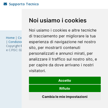
Supporto Tecnico
Noi usiamo i cookies
Noi usiamo i cookies e altre tecniche
di tracciamento per migliorare la tua
Home
|
Company
|
Listino Prezzi
|
Pagamenti
|
SLA
|
Privacy
esperienza di navigazione nel nostro
|
Condizioni Generali
|
Fatturazione Elettronica
|
Mappa
Copyright © 2026 FastNom Planetel S.p.A. - Divisione .Cloud - P.IVA
sito, per mostrarti contenuti
e C.FISC: 02831630161
personalizzati e annunci mirati, per
analizzare il traffico sul nostro sito, e
per capire da dove arrivano i nostri
visitatori.
Accetto
Rifiuto
Cambia le mie impostazioni