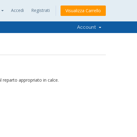
o
Accedi
Registrati
Visualizza Carrello
Account
 reparto appropriato in calce.