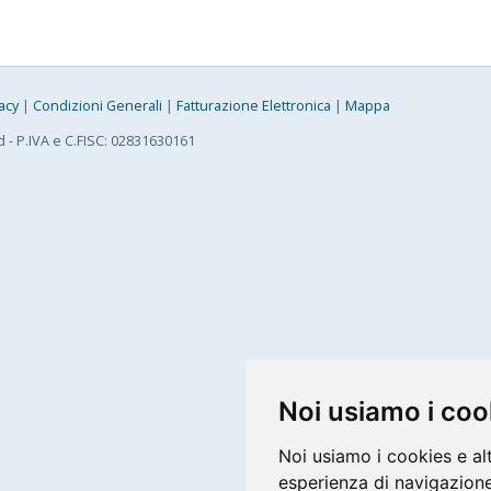
acy
|
Condizioni Generali
|
Fatturazione Elettronica
|
Mappa
d - P.IVA e C.FISC: 02831630161
Noi usiamo i coo
Noi usiamo i cookies e al
esperienza di navigazione