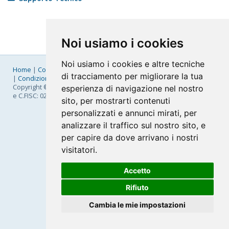
Noi usiamo i cookies
Noi usiamo i cookies e altre tecniche
Home
|
Company
|
Listino Prezzi
|
Pagamenti
|
SLA
|
Privacy
di tracciamento per migliorare la tua
|
Condizioni Generali
|
Fatturazione Elettronica
|
Mappa
Copyright © 2026 FastNom Planetel S.p.A. - Divisione .Cloud - P.IVA
esperienza di navigazione nel nostro
e C.FISC: 02831630161
sito, per mostrarti contenuti
personalizzati e annunci mirati, per
analizzare il traffico sul nostro sito, e
per capire da dove arrivano i nostri
visitatori.
Accetto
Rifiuto
Cambia le mie impostazioni