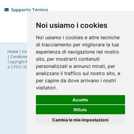
Supporto Tecnico
Noi usiamo i cookies
Noi usiamo i cookies e altre tecniche
di tracciamento per migliorare la tua
esperienza di navigazione nel nostro
Home
|
Company
|
Listino Prezzi
|
Pagamenti
|
SLA
|
Privacy
|
Condizioni Generali
|
Fatturazione Elettronica
|
Mappa
sito, per mostrarti contenuti
Copyright © 2026 FastNom Planetel S.p.A. - Divisione .Cloud - P.IVA
personalizzati e annunci mirati, per
e C.FISC: 02831630161
analizzare il traffico sul nostro sito, e
per capire da dove arrivano i nostri
visitatori.
Accetto
Rifiuto
Cambia le mie impostazioni