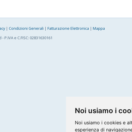
acy
|
Condizioni Generali
|
Fatturazione Elettronica
|
Mappa
d - P.IVA e C.FISC: 02831630161
Noi usiamo i coo
Noi usiamo i cookies e al
esperienza di navigazione