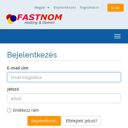
Magyar
Bejelentkezés
Regisztráció
Kosár
Togg
navig
Bejelentkezés
E-mail cím
Jelszó
Emlékezz rám
Elfelejtett jelszó?