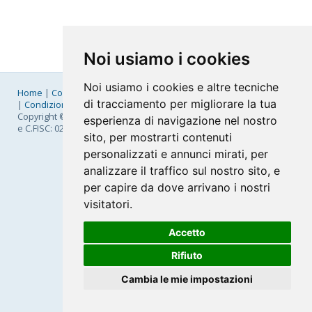
Noi usiamo i cookies
Noi usiamo i cookies e altre tecniche
Home
|
Company
|
Listino Prezzi
|
Pagamenti
|
SLA
|
Privacy
di tracciamento per migliorare la tua
|
Condizioni Generali
|
Fatturazione Elettronica
|
Mappa
Copyright © 2026 FastNom Planetel S.p.A. - Divisione .Cloud - P.IVA
esperienza di navigazione nel nostro
e C.FISC: 02831630161
sito, per mostrarti contenuti
personalizzati e annunci mirati, per
analizzare il traffico sul nostro sito, e
per capire da dove arrivano i nostri
visitatori.
Accetto
Rifiuto
Cambia le mie impostazioni