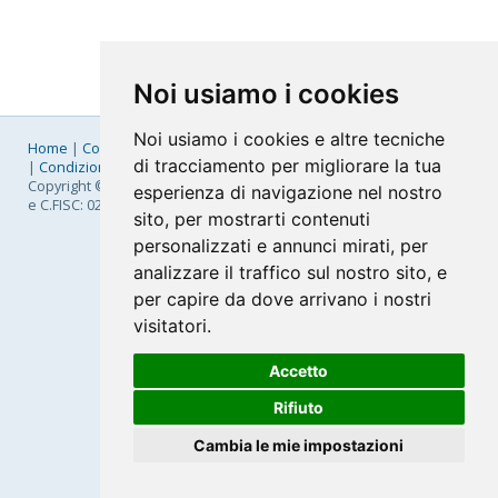
Noi usiamo i cookies
Noi usiamo i cookies e altre tecniche
Home
|
Company
|
Listino Prezzi
|
Pagamenti
|
SLA
|
Privacy
di tracciamento per migliorare la tua
|
Condizioni Generali
|
Fatturazione Elettronica
|
Mappa
Copyright © 2026 FastNom Planetel S.p.A. - Divisione .Cloud - P.IVA
esperienza di navigazione nel nostro
e C.FISC: 02831630161
sito, per mostrarti contenuti
personalizzati e annunci mirati, per
analizzare il traffico sul nostro sito, e
per capire da dove arrivano i nostri
visitatori.
Accetto
Rifiuto
Cambia le mie impostazioni