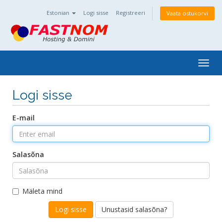
Estonian
Logi sisse
Registreeri
Vaata ostukorvi
Togg
navig
Logi sisse
E-mail
Salasõna
Mäleta mind
Unustasid salasõna?