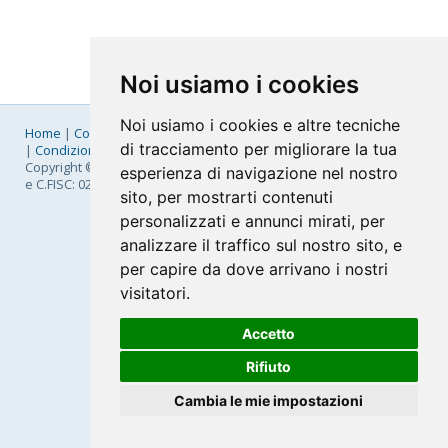
Noi usiamo i cookies
Noi usiamo i cookies e altre tecniche
Home
|
Company
|
Listino Prezzi
|
Pagamenti
|
SLA
|
Privacy
di tracciamento per migliorare la tua
|
Condizioni Generali
|
Fatturazione Elettronica
|
Mappa
Copyright © 2026 FastNom Planetel S.p.A. - Divisione .Cloud - P.IVA
esperienza di navigazione nel nostro
e C.FISC: 02831630161
sito, per mostrarti contenuti
personalizzati e annunci mirati, per
analizzare il traffico sul nostro sito, e
per capire da dove arrivano i nostri
visitatori.
Accetto
Rifiuto
Cambia le mie impostazioni