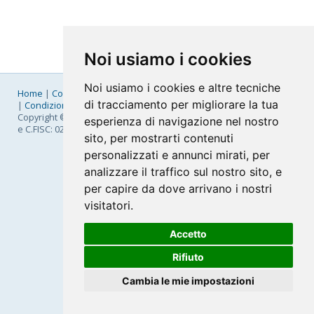
Noi usiamo i cookies
Noi usiamo i cookies e altre tecniche
Home
|
Company
|
Listino Prezzi
|
Pagamenti
|
SLA
|
Privacy
di tracciamento per migliorare la tua
|
Condizioni Generali
|
Fatturazione Elettronica
|
Mappa
Copyright © 2026 FastNom Planetel S.p.A. - Divisione .Cloud - P.IVA
esperienza di navigazione nel nostro
e C.FISC: 02831630161
sito, per mostrarti contenuti
personalizzati e annunci mirati, per
analizzare il traffico sul nostro sito, e
per capire da dove arrivano i nostri
visitatori.
Accetto
Rifiuto
Cambia le mie impostazioni