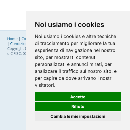
Noi usiamo i cookies
Noi usiamo i cookies e altre tecniche
Home
|
Company
|
Listino Prezzi
|
Pagamenti
|
SLA
|
Privacy
di tracciamento per migliorare la tua
|
Condizioni Generali
|
Fatturazione Elettronica
|
Mappa
Copyright © 2026 FastNom Planetel S.p.A. - Divisione .Cloud - P.IVA
esperienza di navigazione nel nostro
e C.FISC: 02831630161
sito, per mostrarti contenuti
personalizzati e annunci mirati, per
analizzare il traffico sul nostro sito, e
per capire da dove arrivano i nostri
visitatori.
Accetto
Rifiuto
Cambia le mie impostazioni