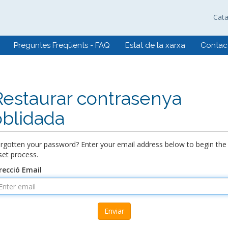
Cat
Preguntes Freqüents - FAQ
Estat de la xarxa
Contact
Restaurar contrasenya
oblidada
rgotten your password? Enter your email address below to begin the
set process.
recció Email
Enviar