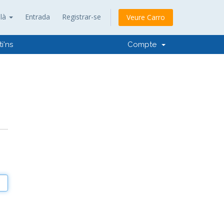
alà
Entrada
Registrar-se
Veure Carro
i'ns
Compte