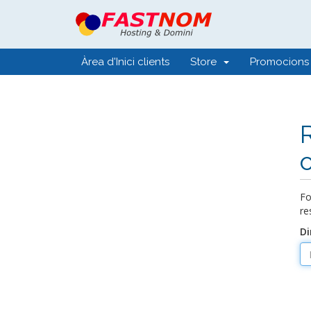
Àrea d'Inici clients
Store
Promocions
Fo
re
Di