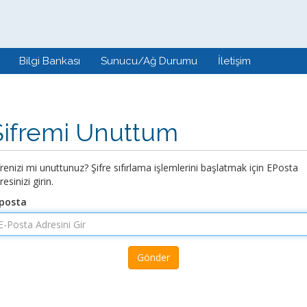
Bilgi Bankası
Sunucu/Ağ Durumu
İletişim
Şifremi Unuttum
frenizi mi unuttunuz? Şifre sıfırlama işlemlerini başlatmak için EPosta
resinizi girin.
posta
Gönder