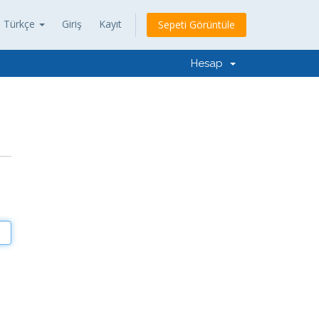
Türkçe
Giriş
Kayıt
Sepeti Görüntüle
Hesap