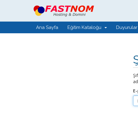
Ana Sayfa
Eğitim Kataloğu
Duyurular
Şi
ad
E-