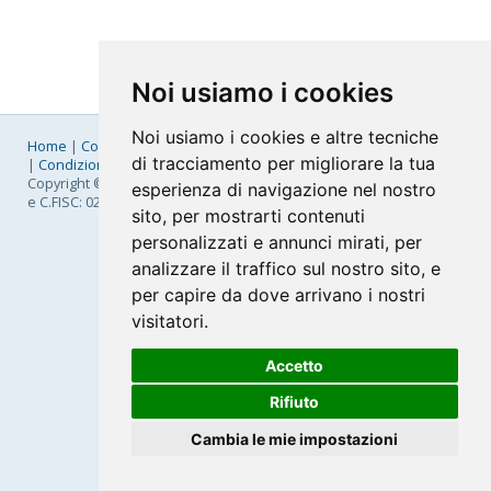
Noi usiamo i cookies
Noi usiamo i cookies e altre tecniche
Home
|
Company
|
Listino Prezzi
|
Pagamenti
|
SLA
|
Privacy
di tracciamento per migliorare la tua
|
Condizioni Generali
|
Fatturazione Elettronica
|
Mappa
Copyright © 2026 FastNom Planetel S.p.A. - Divisione .Cloud - P.IVA
esperienza di navigazione nel nostro
e C.FISC: 02831630161
sito, per mostrarti contenuti
personalizzati e annunci mirati, per
analizzare il traffico sul nostro sito, e
per capire da dove arrivano i nostri
visitatori.
Accetto
Rifiuto
Cambia le mie impostazioni