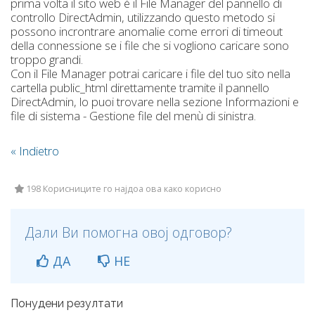
prima volta il sito web è il File Manager del pannello di
controllo DirectAdmin, utilizzando questo metodo si
possono incrontrare anomalie come errori di timeout
della connessione se i file che si vogliono caricare sono
troppo grandi.
Con il File Manager potrai caricare i file del tuo sito nella
cartella public_html direttamente tramite il pannello
DirectAdmin, lo puoi trovare nella sezione Informazioni e
file di sistema - Gestione file del menù di sinistra.
« Indietro
198 Корисниците го најдоа ова како корисно
Дали Ви помогна овој одговор?
ДА
НЕ
Понудени резултати