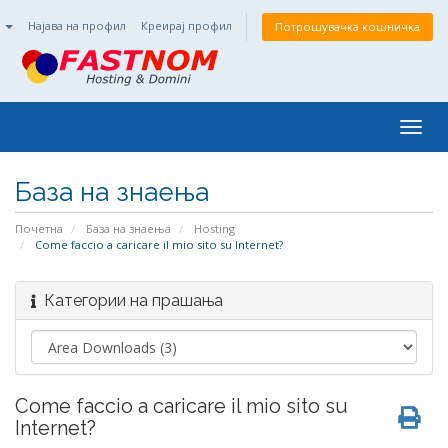
n
Најава на профил
Креирај профил
Потрошувачка кошничка
Togg
navig
База на знаења
Почетна
База на знаења
Hosting
Come faccio a caricare il mio sito su Internet?
Категории на прашања
Come faccio a caricare il mio sito su
Internet?