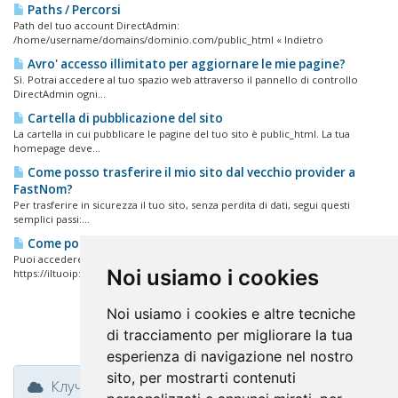
Paths / Percorsi
Path del tuo account DirectAdmin:
/home/username/domains/dominio.com/public_html « Indietro
Avro' accesso illimitato per aggiornare le mie pagine?
Sì. Potrai accedere al tuo spazio web attraverso il pannello di controllo
DirectAdmin ogni...
Cartella di pubblicazione del sito
La cartella in cui pubblicare le pagine del tuo sito è public_html. La tua
homepage deve...
Come posso trasferire il mio sito dal vecchio provider a
FastNom?
Per trasferire in sicurezza il tuo sito, senza perdita di dati, segui questi
semplici passi:...
Come posso accedere al mio pannello di controllo?
Puoi accedere al tuo pannello di controllo DirectAdmin nei seguenti modi:
Noi usiamo i cookies
https://iltuoip:2087...
Noi usiamo i cookies e altre tecniche
di tracciamento per migliorare la tua
esperienza di navigazione nel nostro
sito, per mostrarti contenuti
Клучни тагови