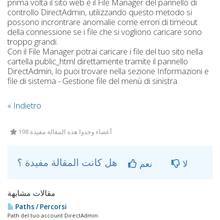
prima volta il sito web è il File Manager del pannello di
controllo DirectAdmin, utilizzando questo metodo si
possono incrontrare anomalie come errori di timeout
della connessione se i file che si vogliono caricare sono
troppo grandi.
Con il File Manager potrai caricare i file del tuo sito nella
cartella public_html direttamente tramite il pannello
DirectAdmin, lo puoi trovare nella sezione Informazioni e
file di sistema - Gestione file del menù di sinistra.
« Indietro
198 أعضاء وجدوا هذه المقالة مفيدة
هل كانت المقالة مفيدة ؟
لا
نعم
مقالات مشابهة
Paths / Percorsi
Path del tuo account DirectAdmin: