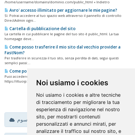
/home/username/domains/dominio.com/public_html « Indietro
Avro' accesso illimitato per aggiornare le mie pagine?
Sì. Potrai accedere al tuo spazio web attraverso il pannello di controllo
DirectAdmin ogni...
Cartella di pubblicazione del sito
La cartella in cui pubblicare le pagine del tuo sito è public_html. La tua
homepage deve...
Come posso trasferire il mio sito dal vecchio provider a
FastNom?
Per trasferire in sicurezza il tuo sito, senza perdita di dati, segui questi
semplici passi:...
Come posso accedere al mio pannello di controllo?
Puoi accedere al tuo pannello di controllo DirectAdmin nei seguenti modi:
Noi usiamo i cookies
https://iltuoip:2087...
Noi usiamo i cookies e altre tecniche
di tracciamento per migliorare la tua
esperienza di navigazione nel nostro
sito, per mostrarti contenuti
وسوم
personalizzati e annunci mirati, per
analizzare il traffico sul nostro sito, e