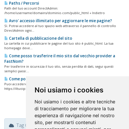
Paths / Percorsi
Path del tuo account DirectAdmin:
/home/username/domains/dominio.com/public_html « Indietro
Avro' accesso illimitato per aggiornare le mie pagine?
Sì. Potrai accedere al tuo spazio web attraverso il pannello di controllo
DirectAdmin ogni...
Cartella di pubblicazione del sito
La cartella in cui pubblicare le pagine del tuo sito è public_html. La tua
homepage deve...
Come posso trasferire il mio sito dal vecchio provider a
FastNom?
Per trasferire in sicurezza il tuo sito, senza perdita di dati, segui questi
semplici passi:...
Come posso accedere al mio pannello di controllo?
Puoi accedere al tuo pannello di controllo DirectAdmin nei seguenti modi:
Noi usiamo i cookies
https://iltuoip:2087...
Noi usiamo i cookies e altre tecniche
di tracciamento per migliorare la tua
esperienza di navigazione nel nostro
sito, per mostrarti contenuti
Tag Cloud