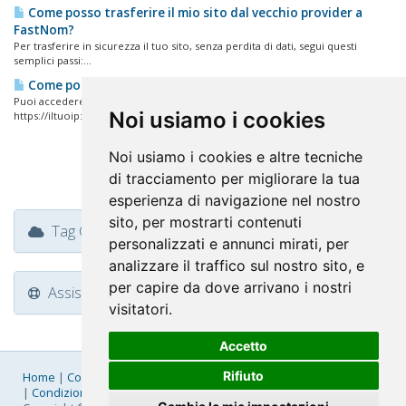
Come posso trasferire il mio sito dal vecchio provider a
FastNom?
Per trasferire in sicurezza il tuo sito, senza perdita di dati, segui questi
semplici passi:...
Come posso accedere al mio pannello di controllo?
Puoi accedere al tuo pannello di controllo DirectAdmin nei seguenti modi:
Noi usiamo i cookies
https://iltuoip:2087...
Noi usiamo i cookies e altre tecniche
di tracciamento per migliorare la tua
esperienza di navigazione nel nostro
sito, per mostrarti contenuti
Tag Cloud
personalizzati e annunci mirati, per
analizzare il traffico sul nostro sito, e
per capire da dove arrivano i nostri
Assistenza
visitatori.
Accetto
Rifiuto
Home
|
Company
|
Listino Prezzi
|
Pagamenti
|
SLA
|
Privacy
|
Condizioni Generali
|
Fatturazione Elettronica
|
Mappa