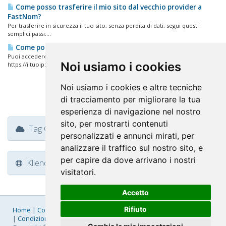
Come posso trasferire il mio sito dal vecchio provider a
FastNom?
Per trasferire in sicurezza il tuo sito, senza perdita di dati, segui questi
semplici passi:...
Come posso accedere al mio pannello di controllo?
Puoi accedere al tuo pannello di controllo DirectAdmin nei seguenti modi:
Noi usiamo i cookies
https://iltuoip:2087...
Noi usiamo i cookies e altre tecniche
di tracciamento per migliorare la tua
esperienza di navigazione nel nostro
sito, per mostrarti contenuti
Tag Cloud
personalizzati e annunci mirati, per
analizzare il traffico sul nostro sito, e
per capire da dove arrivano i nostri
Klienditugi
visitatori.
Accetto
Rifiuto
Home
|
Company
|
Listino Prezzi
|
Pagamenti
|
SLA
|
Privacy
|
Condizioni Generali
|
Fatturazione Elettronica
|
Mappa