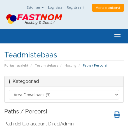
Estonian
Logi sisse
Registreeri
Vaata ostukorvi
Togg
navig
Teadmistebaas
Portaali avaleht
Teadmistebaas
Hosting
Paths / Percorsi
Kategooriad
Paths / Percorsi
Path del tuo account DirectAdmin: