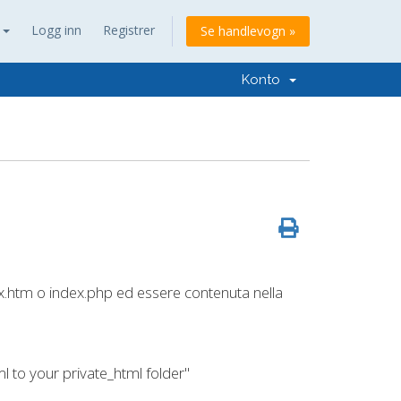
n
Logg inn
Registrer
Se handlevogn »
Konto
.htm o index.php ed essere contenuta nella
 to your private_html folder"