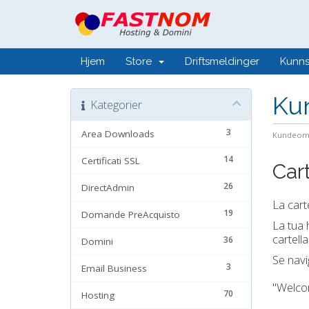
Hjem
Store
Driftsmeldinger
Kunn
Ku
Kategorier
3
Area Downloads
Kundeom
14
Certificati SSL
Cart
26
DirectAdmin
La cart
19
Domande PreAcquisto
La tua 
cartell
36
Domini
Se navig
3
Email Business
"Welcom
70
Hosting