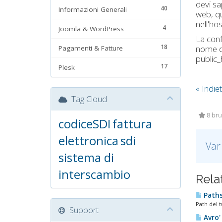
devi sa
40
Informazioni Generali
web, qu
nell'hos
4
Joomla & WordPress
La conf
18
nome de
Pagamenti & Fatture
public_
17
Plesk
« Indie
Tag Cloud
8 bruk
codiceSDI
fattura
elettronica
sdi
Var
sistema di
interscambio
Relat
Paths 
Path del 
Support
Avro' 