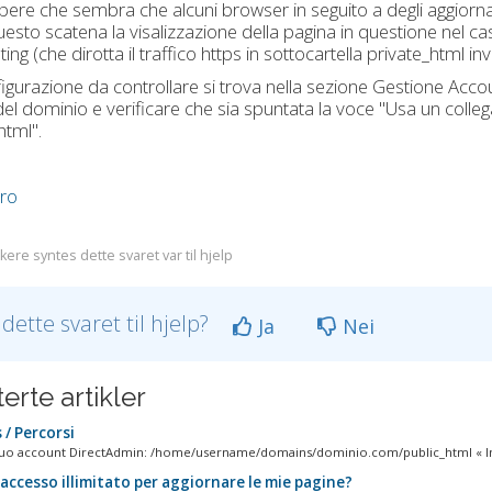
pere che sembra che alcuni browser in seguito a degli aggiorna
esto scatena la visalizzazione della pagina in questione nel cas
ting (che dirotta il traffico https in sottocartella private_html i
igurazione da controllare si trova nella sezione Gestione Acco
l dominio e verificare che sia spuntata la voce "Usa un colle
html".
tro
ere syntes dette svaret var til hjelp
 dette svaret til hjelp?
Ja
Nei
erte artikler
/ Percorsi
tuo account DirectAdmin: /home/username/domains/dominio.com/public_html « I
accesso illimitato per aggiornare le mie pagine?