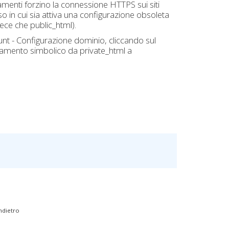
menti forzino la connessione HTTPS sui siti
o in cui sia attiva una configurazione obsoleta
nvece che public_html).
unt - Configurazione dominio, cliccando sul
gamento simbolico da private_html a
ndietro