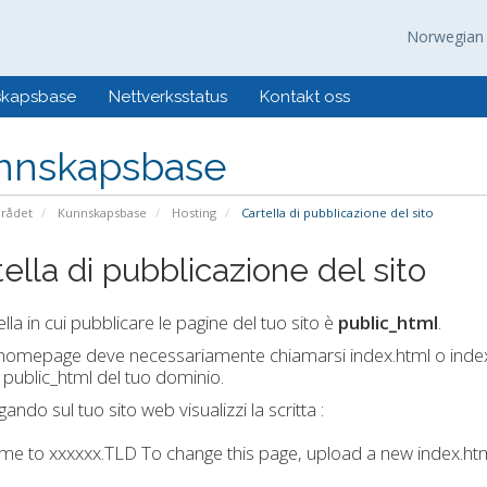
Norwegia
skapsbase
Nettverksstatus
Kontakt oss
nnskapsbase
rådet
Kunnskapsbase
Hosting
Cartella di pubblicazione del sito
ella di pubblicazione del sito
ella in cui pubblicare le pagine del tuo sito è
public_html
.
homepage deve necessariamente chiamarsi index.html o index
a public_html del tuo dominio.
ando sul tuo sito web visualizzi la scritta :
e to xxxxxx.TLD To change this page, upload a new index.html