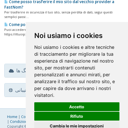
Come posso trasferire il mio sito dal vecchio provider a
FastNom?
Per trasferire in sicurezza il tuo sito, senza perdita di dati, segui questi
semplici passi:...
Come posso accedere al mio pannello di controllo?
Puoi accedere al tuo pannello di controllo DirectAdmin nei seguenti modi:
Noi usiamo i cookies
https://iltuoip:2087...
Noi usiamo i cookies e altre tecniche
di tracciamento per migliorare la tua
esperienza di navigazione nel nostro
sito, per mostrarti contenuti
ابر تگ ها
personalizzati e annunci mirati, per
analizzare il traffico sul nostro sito, e
per capire da dove arrivano i nostri
پشتیبانی
visitatori.
Accetto
Rifiuto
Home
|
Company
|
Listino Prezzi
|
Pagamenti
|
SLA
|
Privacy
|
Condizioni Generali
|
Fatturazione Elettronica
|
Mappa
Cambia le mie impostazioni
Copyright © 2026 FastNom Planetel S.p.A. - Divisione .Cloud - P.IVA