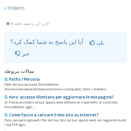
« Indietro
8 کاربر این را مفید یافتند
آیا این پاسخ به شما کمک کرد؟
بلی
خیر
مقالات مربوطه
Paths / Percorsi
Path del tuo account DirectAdmin:
/home/username/domains/dominio.com/public_html « Indietro
Avro' accesso illimitato per aggiornare le mie pagine?
Sì. Potrai accedere al tuo spazio web attraverso il pannello di controllo
DirectAdmin ogni...
Come faccio a caricare il mio sito su Internet?
Puoi caricare (upload) i file del tuo sito sul tuo spazio web nei seguenti modi:
• Via FTP Apri...