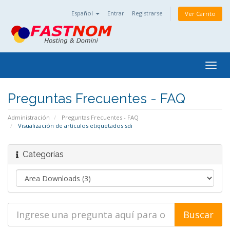
Español
Entrar
Registrarse
Ver Carrito
Togg
navig
Preguntas Frecuentes - FAQ
Administración
Preguntas Frecuentes - FAQ
Visualización de artículos etiquetados sdi
Categorías