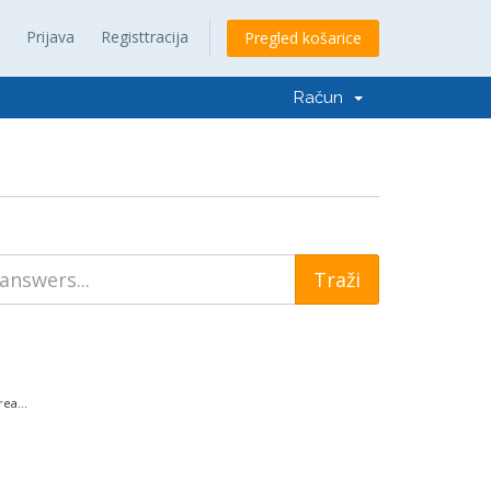
Prijava
Registtracija
Pregled košarice
Račun
ea...