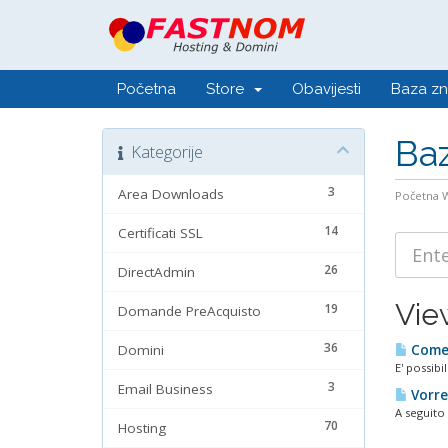
Početna
Store
Obavijesti
Baza zn
Baz
Kategorije
3
Area Downloads
Početna
14
Certificati SSL
26
DirectAdmin
View
19
Domande PreAcquisto
36
Domini
Come 
E' possibi
3
Email Business
Vorre
A seguito 
70
Hosting