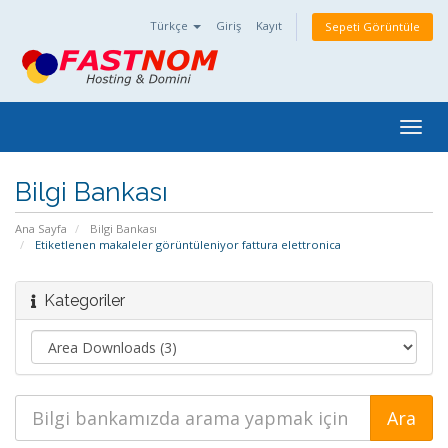
Türkçe
Giriş
Kayıt
Sepeti Görüntüle
Togg
navig
Bilgi Bankası
Ana Sayfa
Bilgi Bankası
Etiketlenen makaleler görüntüleniyor fattura elettronica
Kategoriler