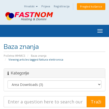
Hrvatski
Prijava
Registtracija
Pregled košarice
Togg
navig
Baza znanja
Početna WHMCS
Baza znanja
Viewing articles tagged fattura elettronica
Kategorije