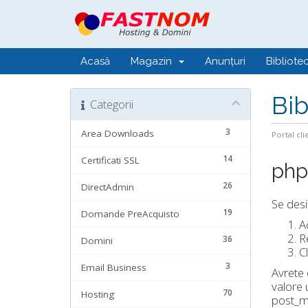
Acasă
Magazin
Anunțuri
Bibliote
Bib
Categorii
3
Area Downloads
Portal cli
14
Certificati SSL
php.
26
DirectAdmin
Se desi
19
Domande PreAcquisto
A
R
36
Domini
C
3
Email Business
Avrete 
valore 
70
Hosting
post_ma