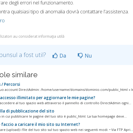
rare degli errori nel funzionamento.
ontra qualsiasi tipo di anomalia dovrà contattare l'assistenza.
tro
lizatori au considerat informaţia utilă
punsul a fost util?
Da
Nu
ole similare
/ Percorsi
tuo account DirectAdmin: /home/username/domains/dominio.com/public_html « I
accesso illimitato per aggiornare le mie pagine?
 accedere al tuo spazio web attraverso il pannello di controllo DirectAdmin ogni...
la di pubblicazione del sito
a in cui pubblicare le pagine del tuo sito è public_html. La tua homepage deve...
accio a caricare il mio sito su Internet?
are (upload) i file del tuo sito sul tuo spazio web nei seguenti modi: • Via FTP Apri...