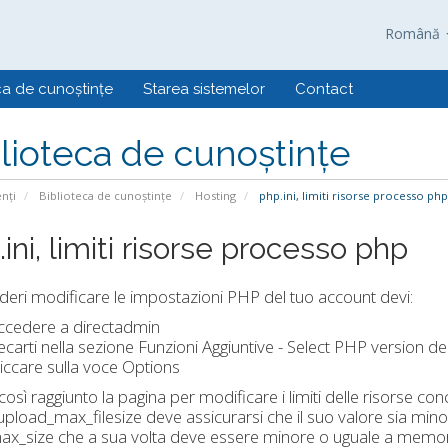
Română
ca de cunoștințe
Starea sistemelor
Contact
lioteca de cunoștințe
enți
Biblioteca de cunoștințe
Hosting
php.ini, limiti risorse processo php
ini, limiti risorse processo php
deri modificare le impostazioni PHP del tuo account devi:
ccedere a directadmin
ecarti nella sezione Funzioni Aggiuntive - Select PHP version de
liccare sulla voce Options
così raggiunto la pagina per modificare i limiti delle risorse co
upload_max_filesize deve assicurarsi che il suo valore sia minor
x_size che a sua volta deve essere minore o uguale a memory_