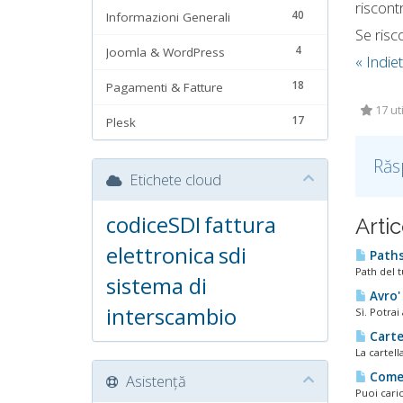
riscont
40
Informazioni Generali
Se risc
4
Joomla & WordPress
« Indie
18
Pagamenti & Fatture
17 uti
17
Plesk
Răs
Etichete cloud
codiceSDI
fattura
Artic
elettronica
sdi
Paths 
Path del 
sistema di
Avro' 
interscambio
Sì. Potrai
Cartel
La cartell
Come f
Asistență
Puoi caric