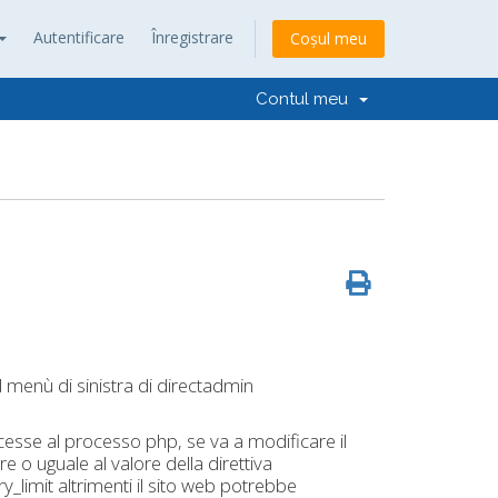
Autentificare
Înregistrare
Coșul meu
Contul meu
l menù di sinistra di directadmin
ncesse al processo php, se va a modificare il
e o uguale al valore della direttiva
limit altrimenti il sito web potrebbe