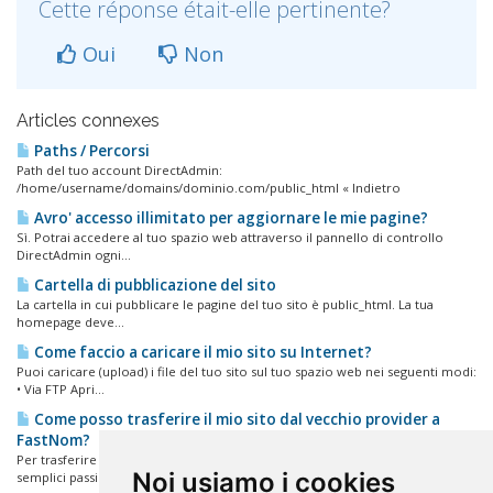
Cette réponse était-elle pertinente?
Oui
Non
Articles connexes
Paths / Percorsi
Path del tuo account DirectAdmin:
/home/username/domains/dominio.com/public_html « Indietro
Avro' accesso illimitato per aggiornare le mie pagine?
Sì. Potrai accedere al tuo spazio web attraverso il pannello di controllo
DirectAdmin ogni...
Cartella di pubblicazione del sito
La cartella in cui pubblicare le pagine del tuo sito è public_html. La tua
homepage deve...
Come faccio a caricare il mio sito su Internet?
Puoi caricare (upload) i file del tuo sito sul tuo spazio web nei seguenti modi:
• Via FTP Apri...
Come posso trasferire il mio sito dal vecchio provider a
FastNom?
Per trasferire in sicurezza il tuo sito, senza perdita di dati, segui questi
Noi usiamo i cookies
semplici passi:...