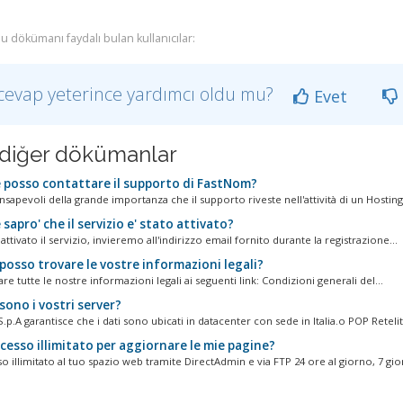
u dökümanı faydalı bulan kullanıcılar:
cevap yeterince yardımcı oldu mu?
Evet
li diğer dökümanlar
posso contattare il supporto di FastNom?
apevoli della grande importanza che il supporto riveste nell'attività di un Hosting.
apro' che il servizio e' stato attivato?
attivato il servizio, invieremo all'indirizzo email fornito durante la registrazione...
posso trovare le vostre informazioni legali?
re tutte le nostre informazioni legali ai seguenti link: Condizioni generali del...
ono i vostri server?
.p.A garantisce che i dati sono ubicati in datacenter con sede in Italia.o POP Retelit.
cesso illimitato per aggiornare le mie pagine?
o illimitato al tuo spazio web tramite DirectAdmin e via FTP 24 ore al giorno, 7 gior