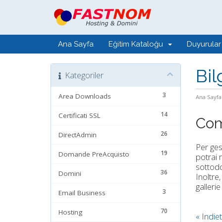
Ana Sayfa
Eğitim Kataloğu
Duyurular
Bil
Kategoriler
3
Area Downloads
Ana Sayfa
14
Certificati SSL
Com
26
DirectAdmin
Per ges
19
Domande PreAcquisto
potrai m
sottodo
36
Domini
Inoltre
gallerie
3
Email Business
70
Hosting
« Indie