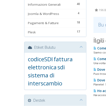
40
Informazioni Generali
196 B
4
Joomla & WordPress
18
Pagamenti & Fatture
Bu 
17
Plesk
İlgi
Etiket Bulutu
Come 
Siamo cons
codiceSDI
fattura
Come s
Una volta 
elettronica
sdi
Dove 
sistema di
Puoi trova
Dove s
interscambio
Planetel S
Ho ac
Hai access
Destek