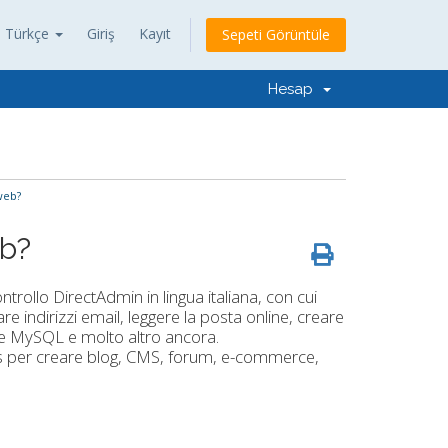
Türkçe
Giriş
Kayıt
Sepeti Görüntüle
Hesap
web?
eb?
ntrollo DirectAdmin in lingua italiana, con cui
are indirizzi email, leggere la posta online, creare
ase MySQL e molto altro ancora.
ipts per creare blog, CMS, forum, e-commerce,