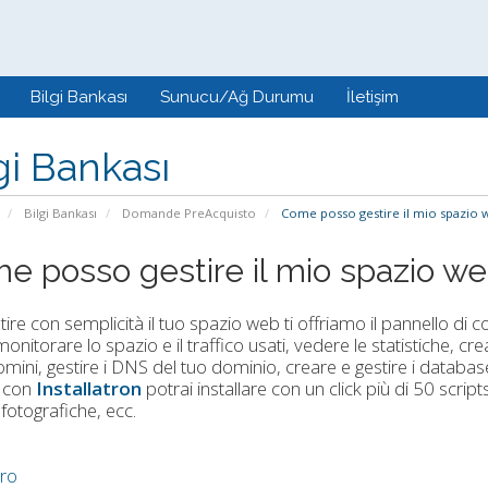
Bilgi Bankası
Sunucu/Ağ Durumu
İletişim
gi Bankası
Bilgi Bankası
Domande PreAcquisto
Come posso gestire il mio spazio 
e posso gestire il mio spazio w
tire con semplicità il tuo spazio web ti offriamo il pannello di co
onitorare lo spazio e il traffico usati, vedere le statistiche, cre
mini, gestire i DNS del tuo dominio, creare e gestire i datab
, con
Installatron
potrai installare con un click più di 50 scr
 fotografiche, ecc.
tro