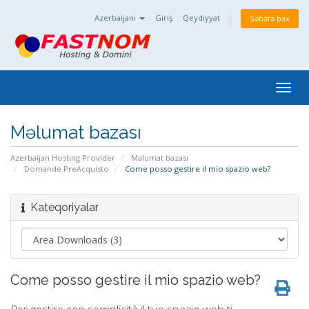
Azerbaijani
Giriş
Qeydiyyat
Səbətə bax
Togg
navig
Məlumat bazası
Azerbaijan Hosting Provider
Məlumat bazası
Domande PreAcquisto
Come posso gestire il mio spazio web?
Kateqoriyalar
Come posso gestire il mio spazio web?