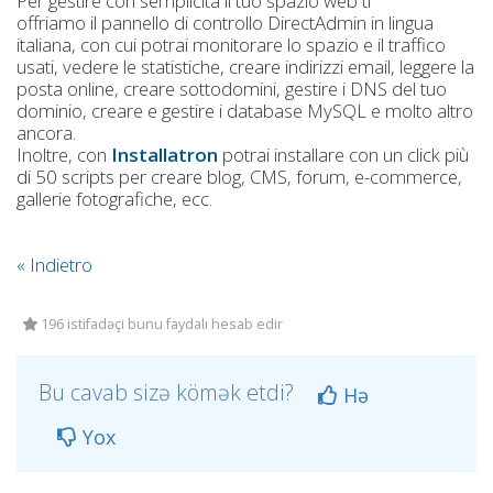
Per gestire con semplicità il tuo spazio web ti
offriamo il pannello di controllo DirectAdmin in lingua
italiana, con cui potrai monitorare lo spazio e il traffico
usati, vedere le statistiche, creare indirizzi email, leggere la
posta online, creare sottodomini, gestire i DNS del tuo
dominio, creare e gestire i database MySQL e molto altro
ancora.
Inoltre, con
Installatron
potrai installare con un click più
di 50 scripts per creare blog, CMS, forum, e-commerce,
gallerie fotografiche, ecc.
« Indietro
196 istifadəçi bunu faydalı hesab edir
Bu cavab sizə kömək etdi?
Hə
Yox