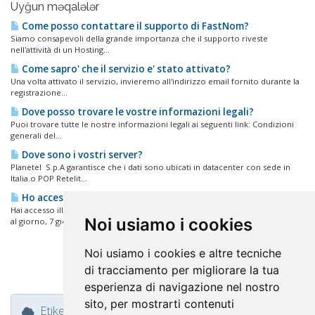
Uyğun məqalələr
Come posso contattare il supporto di FastNom?
Siamo consapevoli della grande importanza che il supporto riveste
nell'attività di un Hosting...
Come sapro' che il servizio e' stato attivato?
Una volta attivato il servizio, invieremo all'indirizzo email fornito durante la
registrazione...
Dove posso trovare le vostre informazioni legali?
Puoi trovare tutte le nostre informazioni legali ai seguenti link: Condizioni
generali del...
Dove sono i vostri server?
Planetel S.p.A garantisce che i dati sono ubicati in datacenter con sede in
Italia.o POP Retelit...
Ho accesso illimitato per aggiornare le mie pagine?
Hai accesso illimitato al tuo spazio web tramite DirectAdmin e via FTP 24 ore
Noi usiamo i cookies
al giorno, 7 giorni...
Noi usiamo i cookies e altre tecniche
di tracciamento per migliorare la tua
esperienza di navigazione nel nostro
sito, per mostrarti contenuti
Etiket Bulutu