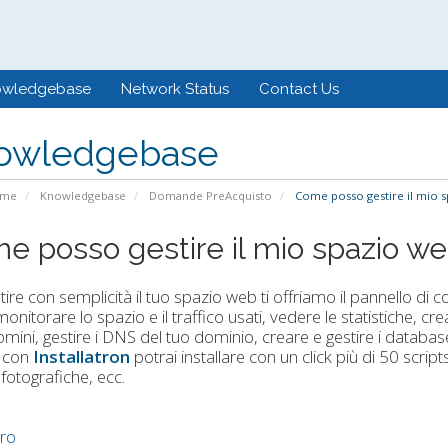
owledgebase
Network Status
Contact Us
owledgebase
ome
Knowledgebase
Domande PreAcquisto
Come posso gestire il mio s
e posso gestire il mio spazio w
tire con semplicità il tuo spazio web ti offriamo il pannello di co
onitorare lo spazio e il traffico usati, vedere le statistiche, cre
mini, gestire i DNS del tuo dominio, creare e gestire i datab
, con
Installatron
potrai installare con un click più di 50 scr
 fotografiche, ecc.
tro