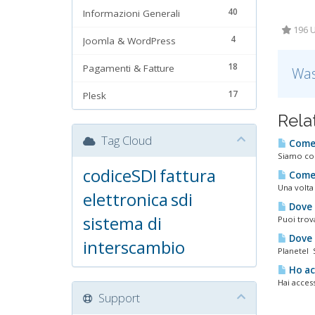
40
Informazioni Generali
196 U
4
Joomla & WordPress
18
Pagamenti & Fatture
Was
17
Plesk
Rela
Tag Cloud
Come 
Siamo cons
codiceSDI
fattura
Come s
Una volta 
elettronica
sdi
Dove 
sistema di
Puoi trova
Dove s
interscambio
Planetel S
Ho ac
Hai access
Support