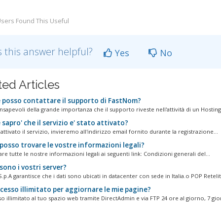
sers Found This Useful
 this answer helpful?
Yes
No
ted Articles
posso contattare il supporto di FastNom?
apevoli della grande importanza che il supporto riveste nell'attività di un Hosting.
apro' che il servizio e' stato attivato?
attivato il servizio, invieremo all'indirizzo email fornito durante la registrazione...
posso trovare le vostre informazioni legali?
re tutte le nostre informazioni legali ai seguenti link: Condizioni generali del...
ono i vostri server?
.p.A garantisce che i dati sono ubicati in datacenter con sede in Italia.o POP Retelit.
cesso illimitato per aggiornare le mie pagine?
o illimitato al tuo spazio web tramite DirectAdmin e via FTP 24 ore al giorno, 7 gior