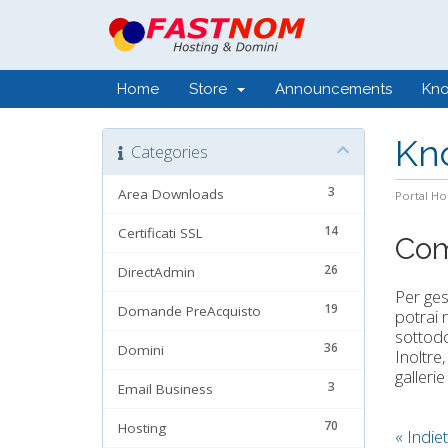
Home
Store
Announcements
Kn
Kn
Categories
3
Area Downloads
Portal H
14
Certificati SSL
Com
26
DirectAdmin
Per ges
19
Domande PreAcquisto
potrai m
sottodo
36
Domini
Inoltre
gallerie
3
Email Business
70
Hosting
« Indie