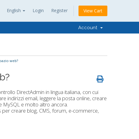
English
Login
Register
View Cart
Account
pazio web?
eb?
ntrollo DirectAdmin in lingua italiana, con cui
are indirizzi email, leggere la posta online, creare
ase MySQL e molto altro ancora.
ipts per creare blog, CMS, forum, e-commerce,