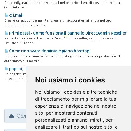
Per configurare un indirizzo email nel proprio client di posta elettronica
(es.: Outlook,...
c) Email
Creare un account email Per creare un account email entra nel tuo
directadmin e poi clicca su...
Primi passi - Come funziona il pannello DirectAdmin Reseller
Per poter utilizzare il pannello DirectAdmin Reseller, segui queste semplici
istruzioni:1. Accedi...
Come rinnovare dominio e piano hosting
Per consentire il rinnovo servizi di hosting e domini con impostazione di
autorinnovo, il nostro...
php.ini, limiti risorse processo php
Se desideri modificare le impostazioni PHP del tuo account devi: Accedere a
Noi usiamo i cookies
directadmin...
Noi usiamo i cookies e altre tecniche
di tracciamento per migliorare la tua
esperienza di navigazione nel nostro
sito, per mostrarti contenuti
Облако меток
personalizzati e annunci mirati, per
analizzare il traffico sul nostro sito, e