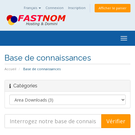
Français
Connexion
Inscription
Afficher le panier
Togg
navig
Base de connaissances
Accueil
Base de connaissances
Catégories