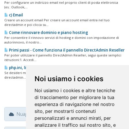
Per configurare un indirizzo email nel proprio client di posta elettronica
(es.: Outlook,...
c) Email
Creare un account email Per creare un account email entra nel tuo
directadmin e poi clicca su...
Come rinnovare dominio e piano hosting
Per consentire il rinnovo servizi di hosting e domini con impostazione di
autorinnovo, il nostro...
Primi passi - Come funziona il pannello DirectAdmin Reseller
Per poter utilizzare il pannello DirectAdmin Reseller, segui queste semplici
istruzioni:1. Accedi...
php.ini, limiti risorse processo php
Se desideri modificare le impostazioni PHP del tuo account devi: Accedere a
Noi usiamo i cookies
directadmin...
Noi usiamo i cookies e altre tecniche
di tracciamento per migliorare la tua
esperienza di navigazione nel nostro
sito, per mostrarti contenuti
Nuage de tags
personalizzati e annunci mirati, per
analizzare il traffico sul nostro sito, e