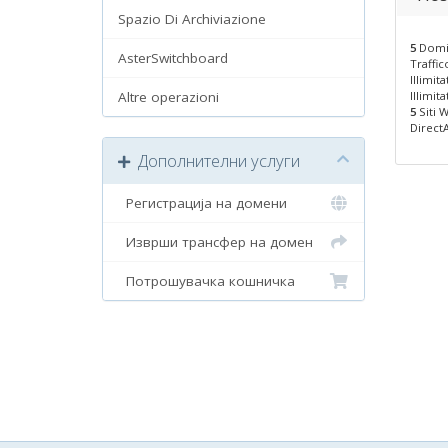
Spazio Di Archiviazione
5
Domin
AsterSwitchboard
Traffi
Illimit
Altre operazioni
Illimit
5
Siti W
DirectA
Дополнителни услуги
Регистрација на домени
Изврши трансфер на домен
Потрошувачка кошничка