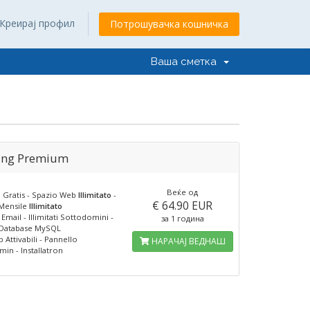
Креирај профил
Потрошувачка кошничка
Ваша сметка
ing Premium
Веќе од
Gratis - Spazio Web
Illimitato
-
€ 64.90 EUR
 Mensile
Illimitato
e Email - Illimitati Sottodomini -
за 1 година
ti Database MySQL
 Attivabili - Pannello
НАРАЧАЈ ВЕДНАШ
min - Installatron