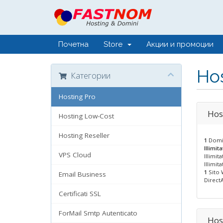
Почетна
Store
Акции и промоции
Hos
Категории
Hosting Pro
Hos
Hosting Low-Cost
Hosting Reseller
1
Domin
Illimita
VPS Cloud
Illimit
Illimit
1
Sito 
Email Business
DirectA
Certificati SSL
ForMail Smtp Autenticato
Hos