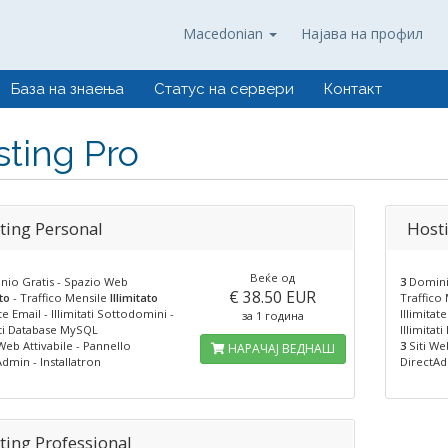
Macedonian
Најава на профил
База на знаења
Статус на сервери
Контакт
ting Pro
ting Personal
Host
Веќе од
io Gratis - Spazio Web
3
Domini 
€ 38.50 EUR
to
- Traffico Mensile
Illimitato
Traffico
ate Email - Illimitati Sottodomini -
Illimitat
за 1 година
ati Database MySQL
Illimita
Web Attivabile - Pannello
3
Siti Web
НАРАЧАЈ ВЕДНАШ
dmin - Installatron
DirectAd
ting Professional