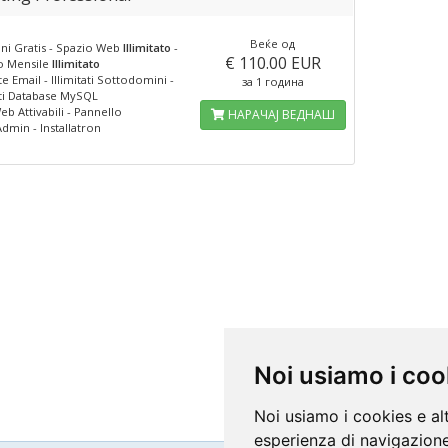
Веќе од
i Gratis - Spazio Web
Illimitato
-
€ 110.00 EUR
co Mensile
Illimitato
ate Email - Illimitati Sottodomini -
за 1 година
ati Database MySQL
eb Attivabili - Pannello
НАРАЧАЈ ВЕДНАШ
dmin - Installatron
Noi usiamo i coo
Noi usiamo i cookies e al
esperienza di navigazione