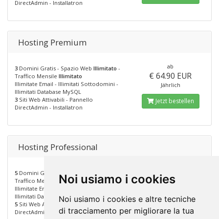
DirectAdmin - Installatron
Hosting Premium
ab
3
Domini Gratis - Spazio Web
Illimitato
-
€ 64.90 EUR
Traffico Mensile
Illimitato
Illimitate Email - Illimitati Sottodomini -
Jährlich
Illimitati Database MySQL
3
Siti Web Attivabili - Pannello
Jetzt bestellen
DirectAdmin - Installatron
Hosting Professional
ab
5
Domini Gratis - Spazio Web
Illimitato
-
Noi usiamo i cookies
€ 110.00 EUR
Traffico Mensile
Illimitato
Illimitate Email - Illimitati Sottodomini -
Jährlich
Illimitati Database MySQL
Noi usiamo i cookies e altre tecniche
5
Siti Web Attivabili - Pannello
Jetzt bestellen
di tracciamento per migliorare la tua
DirectAdmin - Installatron