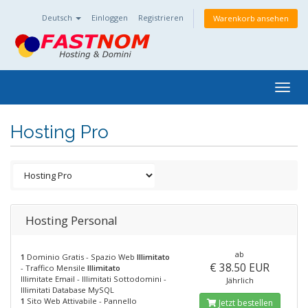
Deutsch
Einloggen
Registrieren
Warenkorb ansehen
Togg
navig
Hosting Pro
Hosting Personal
ab
1
Dominio Gratis - Spazio Web
Illimitato
€ 38.50 EUR
- Traffico Mensile
Illimitato
Illimitate Email - Illimitati Sottodomini -
Jährlich
Illimitati Database MySQL
1
Sito Web Attivabile - Pannello
Jetzt bestellen