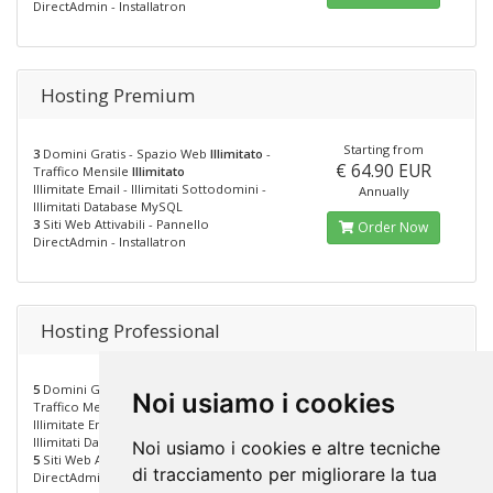
DirectAdmin - Installatron
Hosting Premium
Starting from
3
Domini Gratis - Spazio Web
Illimitato
-
€ 64.90 EUR
Traffico Mensile
Illimitato
Illimitate Email - Illimitati Sottodomini -
Annually
Illimitati Database MySQL
3
Siti Web Attivabili - Pannello
Order Now
DirectAdmin - Installatron
Hosting Professional
Starting from
5
Domini Gratis - Spazio Web
Illimitato
-
Noi usiamo i cookies
€ 110.00 EUR
Traffico Mensile
Illimitato
Illimitate Email - Illimitati Sottodomini -
Annually
Illimitati Database MySQL
Noi usiamo i cookies e altre tecniche
5
Siti Web Attivabili - Pannello
Order Now
di tracciamento per migliorare la tua
DirectAdmin - Installatron