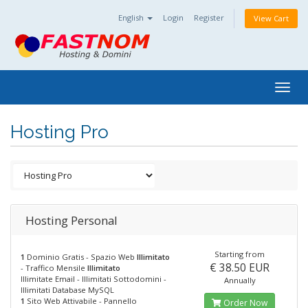
English
Login
Register
View Cart
Togg
navig
Hosting Pro
Hosting Personal
Starting from
1
Dominio Gratis - Spazio Web
Illimitato
€ 38.50 EUR
- Traffico Mensile
Illimitato
Illimitate Email - Illimitati Sottodomini -
Annually
Illimitati Database MySQL
1
Sito Web Attivabile - Pannello
Order Now