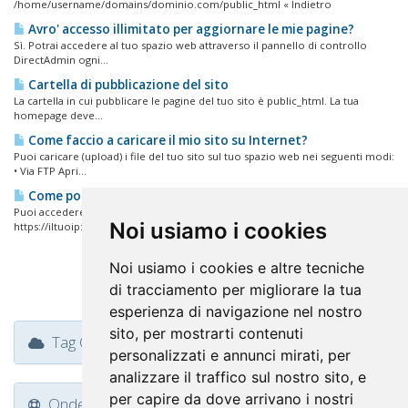
/home/username/domains/dominio.com/public_html « Indietro
Avro' accesso illimitato per aggiornare le mie pagine?
Sì. Potrai accedere al tuo spazio web attraverso il pannello di controllo
DirectAdmin ogni...
Cartella di pubblicazione del sito
La cartella in cui pubblicare le pagine del tuo sito è public_html. La tua
homepage deve...
Come faccio a caricare il mio sito su Internet?
Puoi caricare (upload) i file del tuo sito sul tuo spazio web nei seguenti modi:
• Via FTP Apri...
Come posso accedere al mio pannello di controllo?
Puoi accedere al tuo pannello di controllo DirectAdmin nei seguenti modi:
Noi usiamo i cookies
https://iltuoip:2087...
Noi usiamo i cookies e altre tecniche
di tracciamento per migliorare la tua
esperienza di navigazione nel nostro
sito, per mostrarti contenuti
Tag Cloud
personalizzati e annunci mirati, per
analizzare il traffico sul nostro sito, e
per capire da dove arrivano i nostri
Ondersteuning