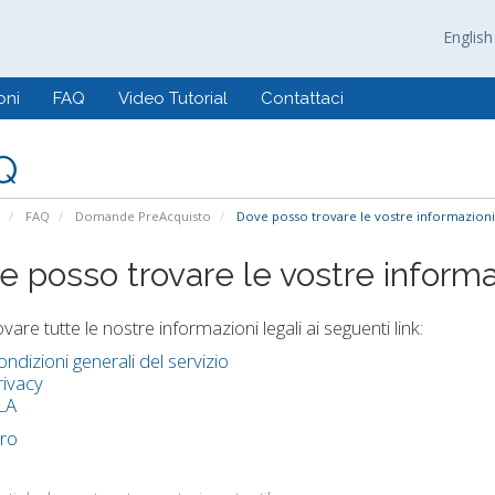
Englis
oni
FAQ
Video Tutorial
Contattaci
Q
FAQ
Domande PreAcquisto
Dove posso trovare le vostre informazioni 
e posso trovare le vostre informaz
vare tutte le nostre informazioni legali ai seguenti link:
ondizioni generali del servizio
rivacy
LA
tro