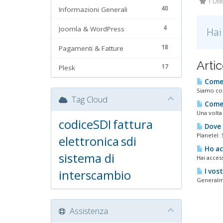
1 Ute
40
Informazioni Generali
4
Joomla & WordPress
Hai
18
Pagamenti & Fatture
Artic
17
Plesk
Come 
Siamo cons
Tag Cloud
Come s
Una volta 
codiceSDI
fattura
Dove s
Planetel S
elettronica
sdi
Ho ac
sistema di
Hai access
interscambio
I vost
Generalmen
Assistenza