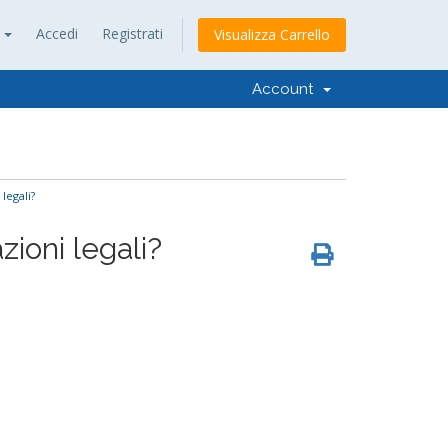
h
Accedi
Registrati
Visualizza Carrello
Account
legali?
ioni legali?