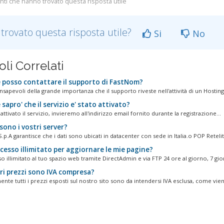
nti che hanno trovato questa risposta utile
 trovato questa risposta utile?
Si
No
oli Correlati
posso contattare il supporto di FastNom?
apevoli della grande importanza che il supporto riveste nell'attività di un Hosting.
apro' che il servizio e' stato attivato?
attivato il servizio, invieremo all'indirizzo email fornito durante la registrazione...
ono i vostri server?
.p.A garantisce che i dati sono ubicati in datacenter con sede in Italia.o POP Retelit.
cesso illimitato per aggiornare le mie pagine?
o illimitato al tuo spazio web tramite DirectAdmin e via FTP 24 ore al giorno, 7 gior
ri prezzi sono IVA compresa?
te tutti i prezzi esposti sul nostro sito sono da intendersi IVA esclusa, come vien