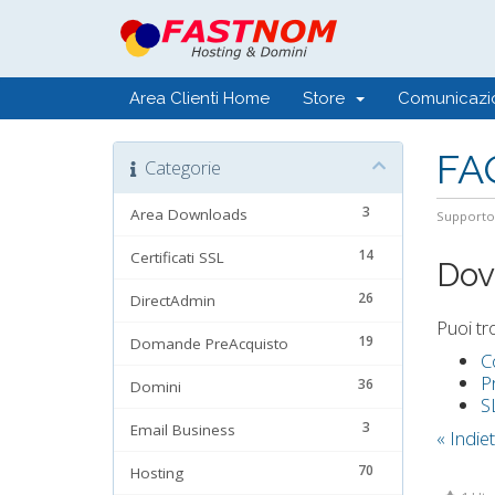
Area Clienti Home
Store
Comunicazi
FA
Categorie
3
Area Downloads
Supporto
14
Certificati SSL
Dov
26
DirectAdmin
Puoi tro
19
Domande PreAcquisto
C
P
36
Domini
S
3
Email Business
« Indie
70
Hosting