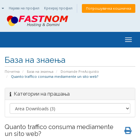
n
Најава на профил
Креирај профил
Потрошувачка кошничка
Togg
navig
База на знаења
Почетна
База на знаења
Domande PreAcquisto
Quanto traffico consuma mediamente un sito web?
Категории на прашања
Quanto traffico consuma mediamente
un sito web?