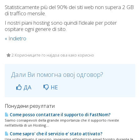
Statisticamente più del 90% dei siti web non supera 2 GB
di traffico mensile.
I nostri piani hosting sono quindi l'ideale per poter
ospitare ogni genere di sito.
« Indietro
2 Корисниците го најдоа ова како корисно
Дали Ви помогна овој одговор?
ДА
НЕ
Понудени резултати
Come posso contattare il supporto di FastNom?
Siamo consapevoli della grande importanza che il supporto riveste
nell'attività di un Hosting...
Come sapro' che il servizio e' stato attivato?
Una volta attivato il servizio, invieremo all'indirizzo email fornito durante la