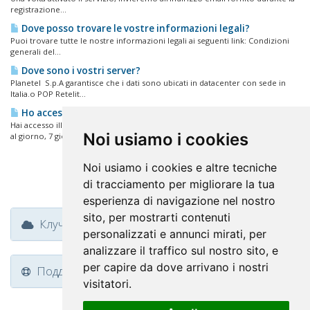
registrazione...
Dove posso trovare le vostre informazioni legali?
Puoi trovare tutte le nostre informazioni legali ai seguenti link: Condizioni
generali del...
Dove sono i vostri server?
Planetel S.p.A garantisce che i dati sono ubicati in datacenter con sede in
Italia.o POP Retelit...
Ho accesso illimitato per aggiornare le mie pagine?
Hai accesso illimitato al tuo spazio web tramite DirectAdmin e via FTP 24 ore
Noi usiamo i cookies
al giorno, 7 giorni...
Noi usiamo i cookies e altre tecniche
di tracciamento per migliorare la tua
esperienza di navigazione nel nostro
sito, per mostrarti contenuti
Клучни тагови
personalizzati e annunci mirati, per
analizzare il traffico sul nostro sito, e
per capire da dove arrivano i nostri
Поддршка
visitatori.