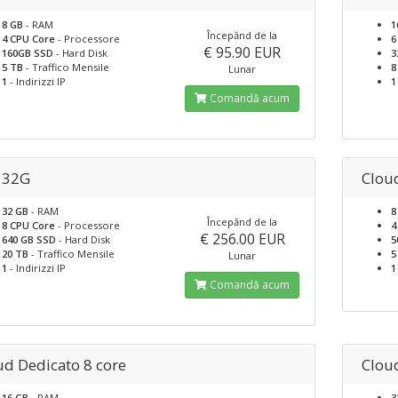
8 GB
- RAM
1
Începănd de la
4 CPU Core
- Processore
6
€ 95.90 EUR
160GB SSD
- Hard Disk
3
5 TB
- Traffico Mensile
8
Lunar
1
- Indirizzi IP
1
Comandă acum
 32G
Clou
32 GB
- RAM
8
Începănd de la
8 CPU Core
- Processore
4
€ 256.00 EUR
640 GB SSD
- Hard Disk
5
20 TB
- Traffico Mensile
5
Lunar
1
- Indirizzi IP
1
Comandă acum
ud Dedicato 8 core
Clou
16 GB
- RAM
3