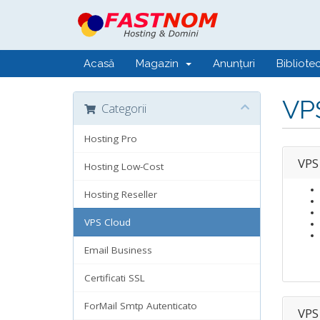
Acasă
Magazin
Anunțuri
Bibliote
VP
Categorii
Hosting Pro
VPS
Hosting Low-Cost
Hosting Reseller
VPS Cloud
Email Business
Certificati SSL
ForMail Smtp Autenticato
VPS