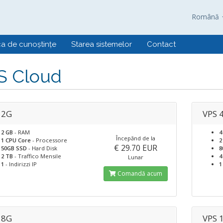
Română
ca de cunoștințe
Starea sistemelor
Contact
S Cloud
 2G
VPS 
2 GB
- RAM
4
Începănd de la
1 CPU Core
- Processore
2
€ 29.70 EUR
50GB SSD
- Hard Disk
8
2 TB
- Traffico Mensile
4
Lunar
1
- Indirizzi IP
1
Comandă acum
 8G
VPS 