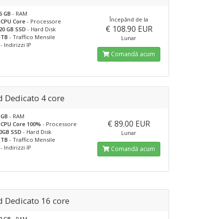
6 GB
- RAM
Începănd de la
 CPU Core
- Processore
€ 108.90 EUR
20 GB SSD
- Hard Disk
 TB
- Traffico Mensile
Lunar
- Indirizzi IP
Comandă acum
d Dedicato 4 core
 GB
- RAM
€ 89.00 EUR
 CPU Core 100%
- Processore
0GB SSD
- Hard Disk
Lunar
 TB
- Traffico Mensile
- Indirizzi IP
Comandă acum
d Dedicato 16 core
2 GB
- RAM