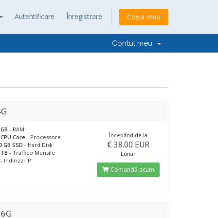
Autentificare
Înregistrare
Coșul meu
Contul meu
4G
 GB
- RAM
Începănd de la
 CPU Core
- Processore
€ 38.00 EUR
0 GB SSD
- Hard Disk
 TB
- Traffico Mensile
Lunar
- Indirizzi IP
Comandă acum
16G