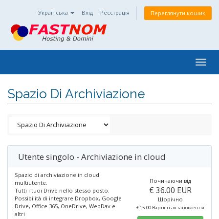
Українська
Вхід
Реєстрація
Переглянути кошик
Togg
navig
Spazio Di Archiviazione
Utente singolo - Archiviazione in cloud
Spazio di archiviazione in cloud
Починаючи від
multiutente.
€ 36.00 EUR
Tutti i tuoi Drive nello stesso posto.
Possibilità di integrare Dropbox, Google
Щорічно
Drive, Office 365, OneDrive, WebDav e
€ 15.00 Вартість встановлення
altri