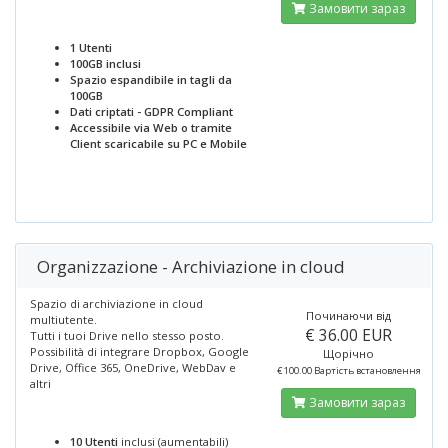
Замовити зараз
1 Utenti
100GB inclusi
Spazio espandibile in tagli da
100GB
Dati criptati - GDPR Compliant
Accessibile via Web o tramite
Client scaricabile su PC e Mobile
Organizzazione - Archiviazione in cloud
Spazio di archiviazione in cloud
Починаючи від
multiutente.
€ 36.00 EUR
Tutti i tuoi Drive nello stesso posto.
Possibilità di integrare Dropbox, Google
Щорічно
Drive, Office 365, OneDrive, WebDav e
€ 100.00 Вартість встановлення
altri
Замовити зараз
10 Utenti
inclusi (aumentabili)