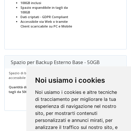
100GB inclusi
Spazio espandibile in tagli da
100GB
Dati criptati - GDPR Compliant
Accessibile via Web o tramite
Client scaricabile su PC e Mobile
Spazio per Backup Esterno Base - 50GB
Spazio di backup su storage esterno
Починаючи від
accessibile via FTP
Noi usiamo i cookies
€ 60.00 EUR
Quantità di spazio configurabile con
Щорічно
Noi usiamo i cookies e altre tecniche
tagli da 50GB
Замовити зараз
di tracciamento per migliorare la tua
esperienza di navigazione nel nostro
sito, per mostrarti contenuti
personalizzati e annunci mirati, per
analizzare il traffico sul nostro sito, e